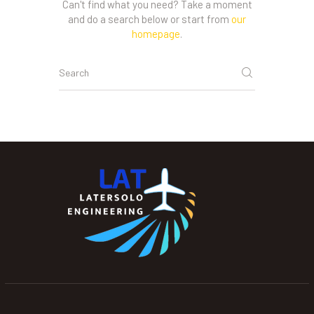
Can't find what you need? Take a moment
and do a search below or start from
our
homepage
.