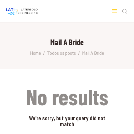
LATERSOLO
Serviços de Engenharia e Consultoria
Mail A Bride
HOME
SOBRE A LATERSOLO
Home
Todos os posts
Mail A Bride
ENGINEERING
MERCADOS & SERVIÇOS
CONTATO
PESQUISAS RESEARCH
No results
We're sorry, but your query did not
match