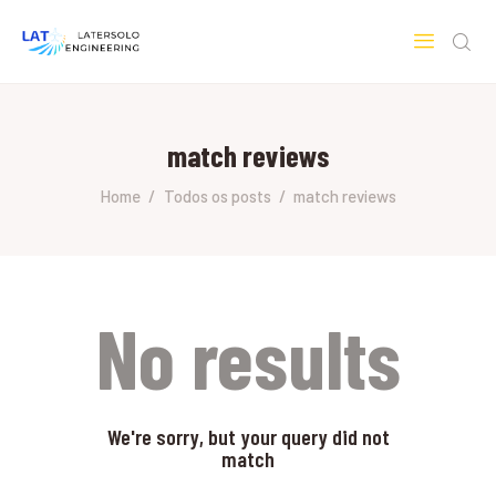
LATERSOLO
Serviços de Engenharia e Consultoria
match reviews
HOME
SOBRE A LATERSOLO
Home
Todos os posts
match reviews
ENGINEERING
MERCADOS & SERVIÇOS
CONTATO
PESQUISAS RESEARCH
No results
We're sorry, but your query did not
match