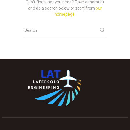
Can't find what you need? Take a moment
and do a search below or start from
our
homepage
.