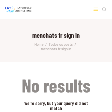
LATERSOLO
Serviços de Engenharia e Consultoria
menchats fr sign in
HOME
SOBRE A LATERSOLO
Home
Todos os posts
menchats fr sign in
ENGINEERING
MERCADOS & SERVIÇOS
CONTATO
PESQUISAS RESEARCH
No results
We're sorry, but your query did not
match