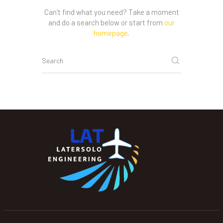
Can't find what you need? Take a moment
and do a search below or start from
our
homepage
.