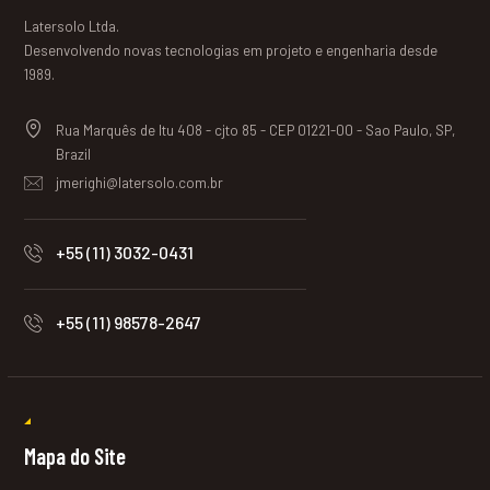
Latersolo Ltda.
Desenvolvendo novas tecnologias em projeto e engenharia desde
1989.
Rua Marquês de Itu 408 - cjto 85 - CEP 01221-00 - Sao Paulo, SP,
Brazil
jmerighi@latersolo.com.br
+55 (11) 3032-0431
+55 (11) 98578-2647
Mapa do Site