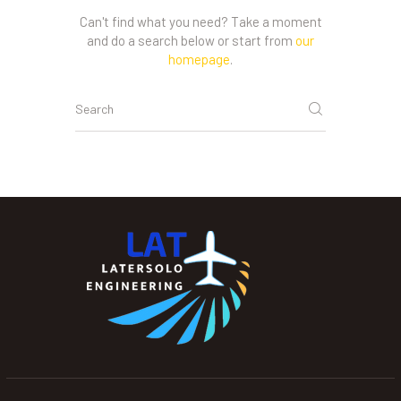
Can't find what you need? Take a moment
and do a search below or start from
our
homepage
.