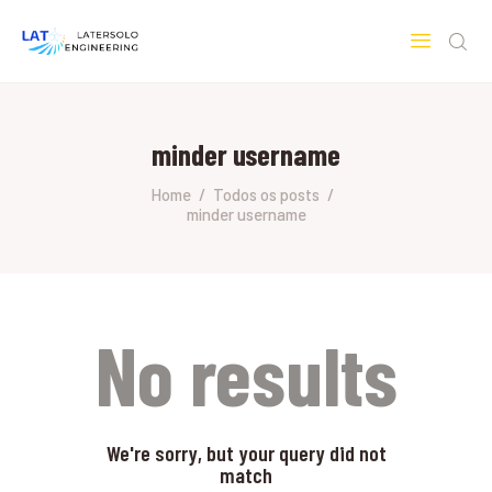
LATERSOLO
Serviços de Engenharia e Consultoria
minder username
HOME
SOBRE A LATERSOLO
Home
Todos os posts
minder username
ENGINEERING
MERCADOS & SERVIÇOS
CONTATO
PESQUISAS RESEARCH
No results
We're sorry, but your query did not
match