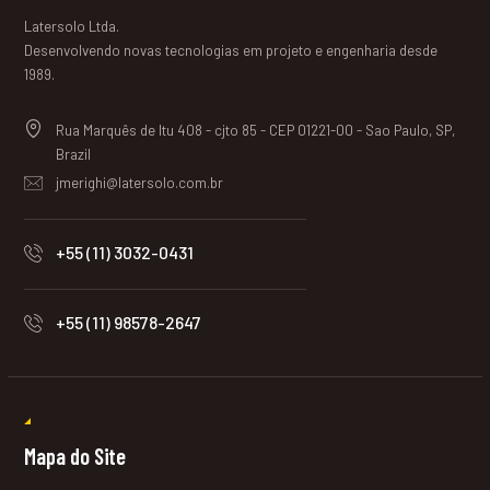
Latersolo Ltda.
Desenvolvendo novas tecnologias em projeto e engenharia desde
1989.
Rua Marquês de Itu 408 - cjto 85 - CEP 01221-00 - Sao Paulo, SP,
Brazil
jmerighi@latersolo.com.br
+55 (11) 3032-0431
+55 (11) 98578-2647
Mapa do Site