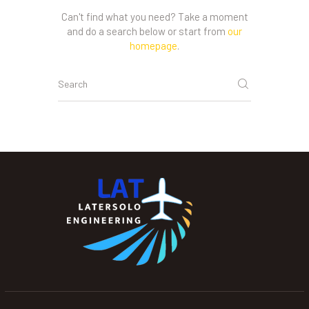
Can't find what you need? Take a moment
and do a search below or start from
our
homepage
.