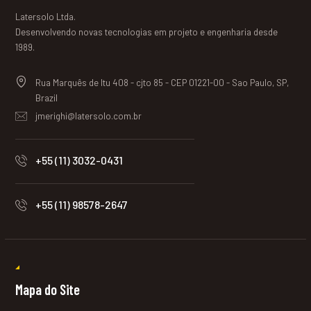
Latersolo Ltda.
Desenvolvendo novas tecnologias em projeto e engenharia desde
1989.
Rua Marquês de Itu 408 - cjto 85 - CEP 01221-00 - Sao Paulo, SP,
Brazil
jmerighi@latersolo.com.br
+55 (11) 3032-0431
+55 (11) 98578-2647
Mapa do Site