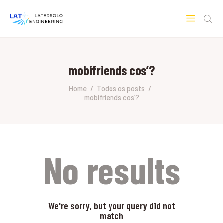
LATERSOLO
Serviços de Engenharia e Consultoria
mobifriends cos’?
HOME
SOBRE A LATERSOLO
Home
Todos os posts
mobifriends cos’?
ENGINEERING
MERCADOS & SERVIÇOS
CONTATO
PESQUISAS RESEARCH
No results
We're sorry, but your query did not
match