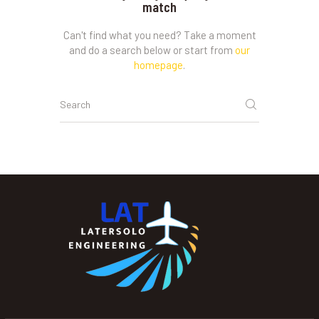
match
Can't find what you need? Take a moment
and do a search below or start from
our
homepage
.