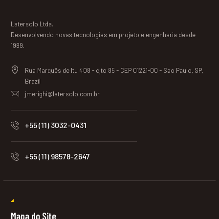
Latersolo Ltda.
Desenvolvendo novas tecnologias em projeto e engenharia desde
1989.
Rua Marquês de Itu 408 - cjto 85 - CEP 01221-00 - Sao Paulo, SP,
Brazil
jmerighi@latersolo.com.br
+55 (11) 3032-0431
+55 (11) 98578-2647
Mapa do Site