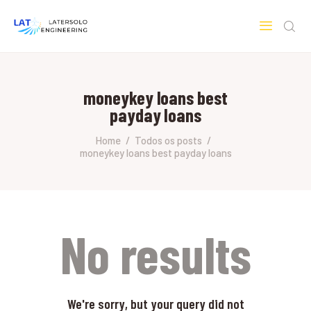
LATERSOLO
Serviços de Engenharia e Consultoria
moneykey loans best
HOME
payday loans
SOBRE A LATERSOLO
ENGINEERING
Home
Todos os posts
moneykey loans best payday loans
MERCADOS & SERVIÇOS
CONTATO
PESQUISAS RESEARCH
No results
We're sorry, but your query did not