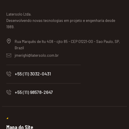
Latersolo Ltda.
Desenvolvendo novas tecnologias em projeto e engenharia desde
1989.
Rua Marquês de Itu 408 - cjto 85 - CEP 01221-00 - Sao Paulo, SP,
Brazil
jmerighi@latersolo.com.br
+55 (11) 3032-0431
+55 (11) 98578-2647
Mapa do Site