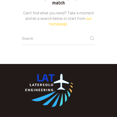
match
Can't find what you need? Take a moment
and do a search below or start from
our
homepage
.