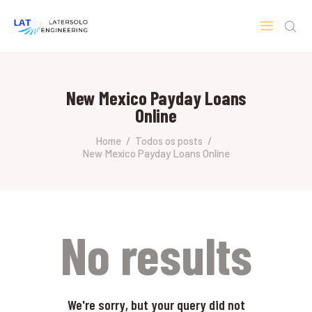
LATERSOLO
Serviços de Engenharia e Consultoria
New Mexico Payday Loans
HOME
Online
SOBRE A LATERSOLO
ENGINEERING
Home
Todos os posts
New Mexico Payday Loans Online
MERCADOS & SERVIÇOS
CONTATO
PESQUISAS RESEARCH
No results
We're sorry, but your query did not