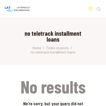
LATERSOLO
Serviços de Engenharia e Consultoria
no teletrack installment
HOME
loans
SOBRE A LATERSOLO
ENGINEERING
Home
Todos os posts
no teletrack installment loans
MERCADOS & SERVIÇOS
CONTATO
PESQUISAS RESEARCH
No results
We're sorry, but your query did not