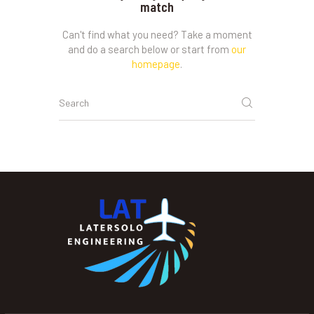
match
Can't find what you need? Take a moment
and do a search below or start from
our
homepage
.