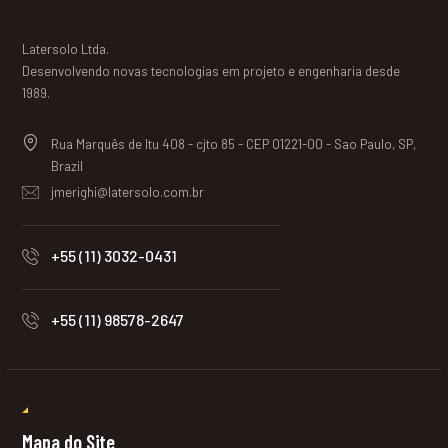
Latersolo Ltda.
Desenvolvendo novas tecnologias em projeto e engenharia desde
1989.
Rua Marquês de Itu 408 - cjto 85 - CEP 01221-00 - Sao Paulo, SP,
Brazil
jmerighi@latersolo.com.br
+55 (11) 3032-0431
+55 (11) 98578-2647
Mapa do Site