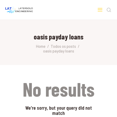
LATERSOLO
Serviços de Engenharia e Consultoria
oasis payday loans
HOME
SOBRE A LATERSOLO
Home
Todos os posts
oasis payday loans
ENGINEERING
MERCADOS & SERVIÇOS
CONTATO
PESQUISAS RESEARCH
No results
We're sorry, but your query did not
match