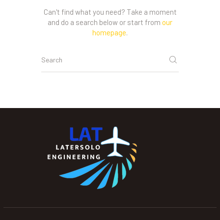
Can't find what you need? Take a moment
and do a search below or start from
our
homepage
.