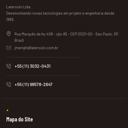
Latersolo Ltda.
Desenvolvendo novas tecnologias em projeto e engenharia desde
1989.
Rua Marquês de Itu 408 - cjto 85 - CEP 01221-00 - Sao Paulo, SP,
Brazil
jmerighi@latersolo.com.br
+55 (11) 3032-0431
+55 (11) 98578-2647
Mapa do Site