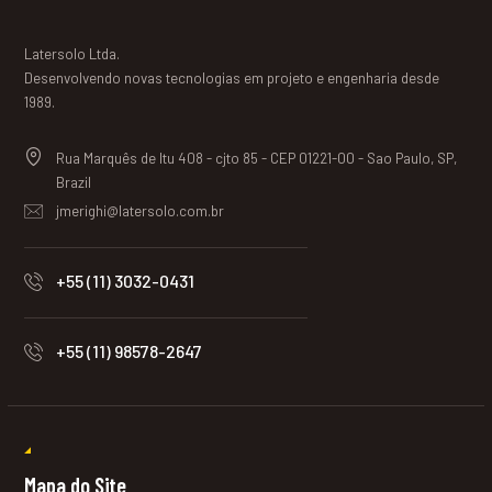
Latersolo Ltda.
Desenvolvendo novas tecnologias em projeto e engenharia desde
1989.
Rua Marquês de Itu 408 - cjto 85 - CEP 01221-00 - Sao Paulo, SP,
Brazil
jmerighi@latersolo.com.br
+55 (11) 3032-0431
+55 (11) 98578-2647
Mapa do Site