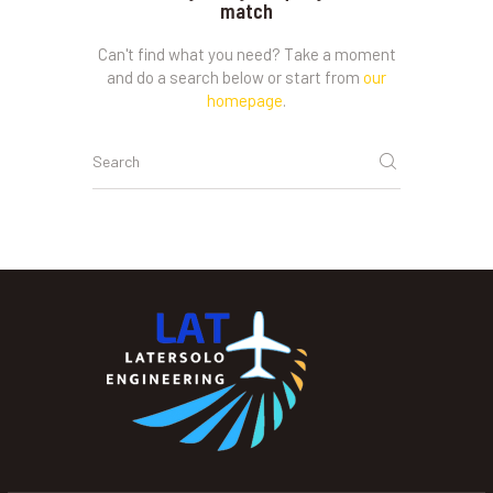
match
Can't find what you need? Take a moment
and do a search below or start from
our
homepage
.