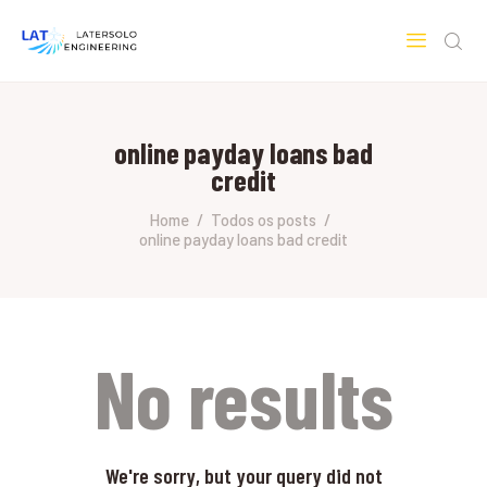
LATERSOLO
Serviços de Engenharia e Consultoria
online payday loans bad
HOME
credit
SOBRE A LATERSOLO
ENGINEERING
Home
Todos os posts
online payday loans bad credit
MERCADOS & SERVIÇOS
CONTATO
PESQUISAS RESEARCH
No results
We're sorry, but your query did not