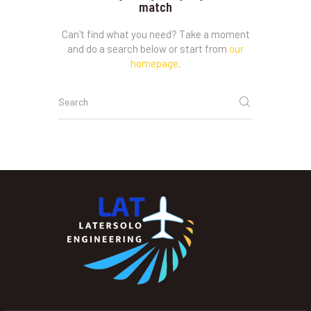
match
Can't find what you need? Take a moment
and do a search below or start from
our
homepage
.