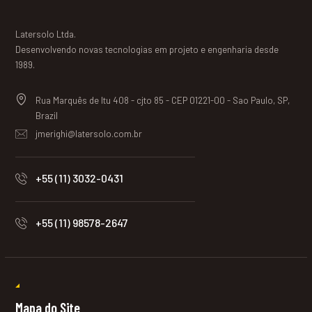
Latersolo Ltda.
Desenvolvendo novas tecnologias em projeto e engenharia desde
1989.
Rua Marquês de Itu 408 - cjto 85 - CEP 01221-00 - Sao Paulo, SP,
Brazil
jmerighi@latersolo.com.br
+55 (11) 3032-0431
+55 (11) 98578-2647
Mapa do Site