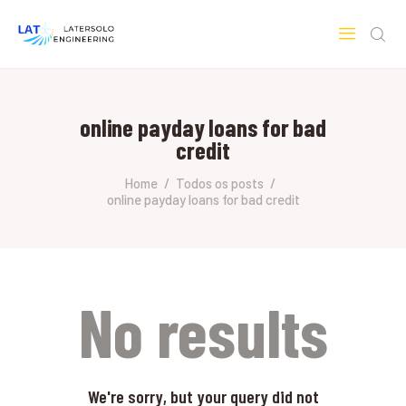
LATERSOLO
Serviços de Engenharia e Consultoria
online payday loans for bad
HOME
credit
SOBRE A LATERSOLO
ENGINEERING
Home
Todos os posts
online payday loans for bad credit
MERCADOS & SERVIÇOS
CONTATO
PESQUISAS RESEARCH
No results
We're sorry, but your query did not