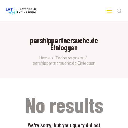
LATERSOLO
Serviços de Engenharia e Consultoria
parshippartnersuche.de
HOME
Einloggen
SOBRE A LATERSOLO
ENGINEERING
Home
Todos os posts
parshippartnersuche.de Einloggen
MERCADOS & SERVIÇOS
CONTATO
PESQUISAS RESEARCH
No results
We're sorry, but your query did not