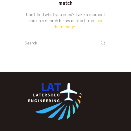
match
Can't find what you need? Take a moment
and do a search below or start from
our
homepage
.