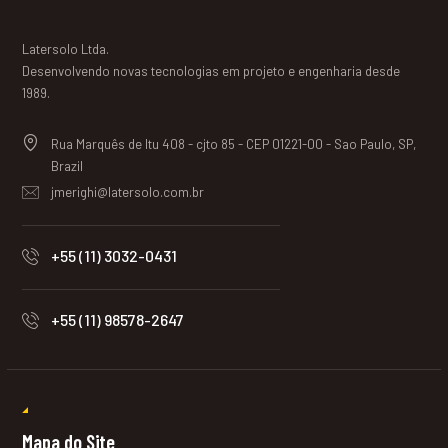
Latersolo Ltda.
Desenvolvendo novas tecnologias em projeto e engenharia desde
1989.
Rua Marquês de Itu 408 - cjto 85 - CEP 01221-00 - Sao Paulo, SP,
Brazil
jmerighi@latersolo.com.br
+55 (11) 3032-0431
+55 (11) 98578-2647
Mapa do Site