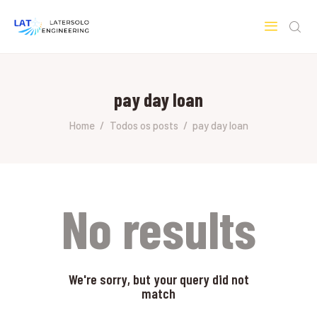
LATERSOLO
Serviços de Engenharia e Consultoria
pay day loan
HOME
SOBRE A LATERSOLO
Home
Todos os posts
pay day loan
ENGINEERING
MERCADOS & SERVIÇOS
CONTATO
PESQUISAS RESEARCH
No results
We're sorry, but your query did not
match