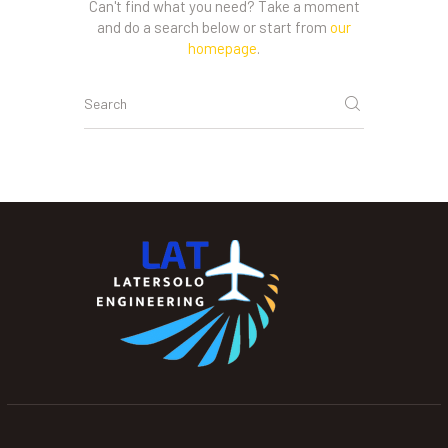
Can't find what you need? Take a moment
and do a search below or start from
our
homepage
.