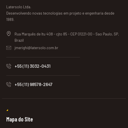
Latersolo Ltda.
Desenvolvendo novas tecnologias em projeto e engenharia desde
1989.
Rua Marquês de Itu 408 - cjto 85 - CEP 01221-00 - Sao Paulo, SP,
Brazil
jmerighi@latersolo.com.br
+55 (11) 3032-0431
+55 (11) 98578-2647
Mapa do Site