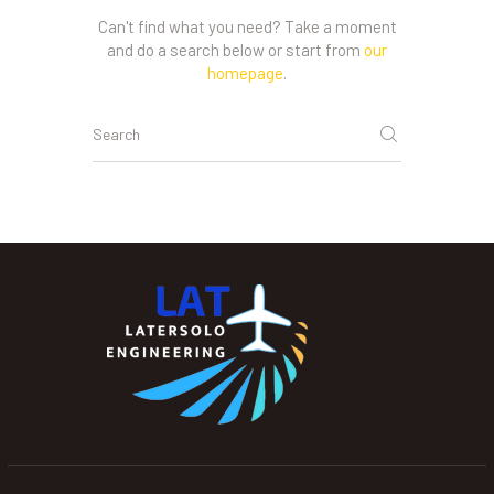
Can't find what you need? Take a moment
and do a search below or start from
our
homepage
.