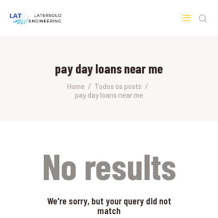
LATERSOLO
Serviços de Engenharia e Consultoria
pay day loans near me
HOME
SOBRE A LATERSOLO
Home
Todos os posts
pay day loans near me
ENGINEERING
MERCADOS & SERVIÇOS
CONTATO
PESQUISAS RESEARCH
No results
We're sorry, but your query did not
match