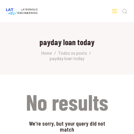
LATERSOLO
Serviços de Engenharia e Consultoria
payday loan today
HOME
SOBRE A LATERSOLO
Home
Todos os posts
payday loan today
ENGINEERING
MERCADOS & SERVIÇOS
CONTATO
PESQUISAS RESEARCH
No results
We're sorry, but your query did not
match