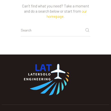
Can't find what you need? Take a moment
and do a search below or start from
our
homepage
.