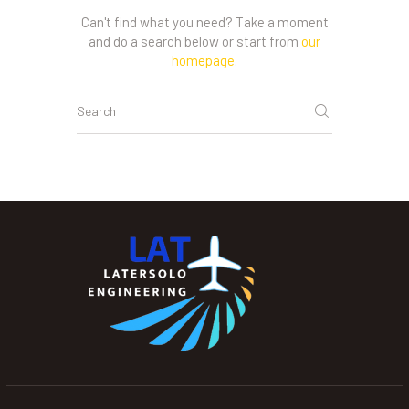
Can't find what you need? Take a moment
and do a search below or start from
our
homepage
.