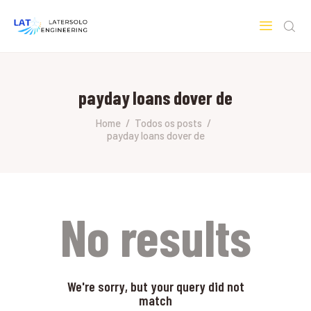
LATERSOLO
Serviços de Engenharia e Consultoria
payday loans dover de
HOME
SOBRE A LATERSOLO
Home
Todos os posts
payday loans dover de
ENGINEERING
MERCADOS & SERVIÇOS
CONTATO
PESQUISAS RESEARCH
No results
We're sorry, but your query did not
match