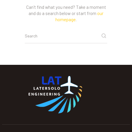
Can't find what you need? Take a moment
and do a search below or start from
our
homepage
.