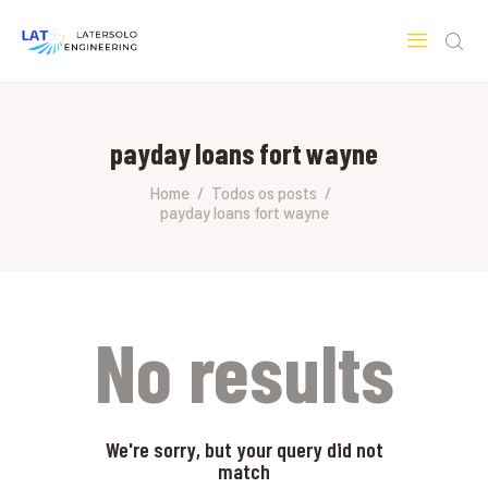
LATERSOLO
Serviços de Engenharia e Consultoria
payday loans fort wayne
HOME
SOBRE A LATERSOLO
Home
Todos os posts
payday loans fort wayne
ENGINEERING
MERCADOS & SERVIÇOS
CONTATO
PESQUISAS RESEARCH
No results
We're sorry, but your query did not
match