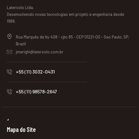
Latersolo Ltda.
Desenvolvendo novas tecnologias em projeto e engenharia desde
1989.
Rua Marquês de Itu 408 - cjto 85 - CEP 01221-00 - Sao Paulo, SP,
Brazil
jmerighi@latersolo.com.br
+55 (11) 3032-0431
+55 (11) 98578-2647
Mapa do Site