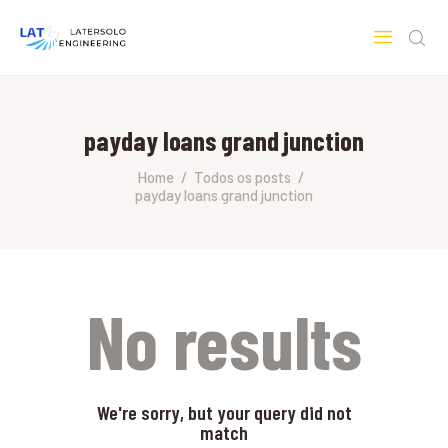
LATERSOLO
Serviços de Engenharia e Consultoria
payday loans grand junction
HOME
SOBRE A LATERSOLO
Home
Todos os posts
payday loans grand junction
ENGINEERING
MERCADOS & SERVIÇOS
CONTATO
PESQUISAS RESEARCH
No results
We're sorry, but your query did not
match