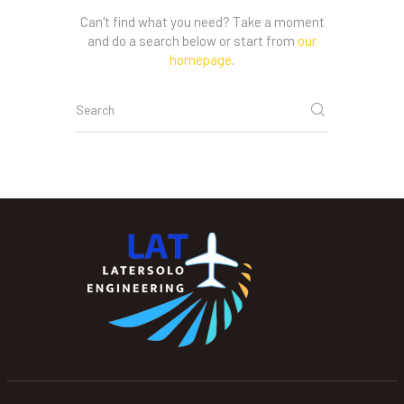
Can't find what you need? Take a moment
and do a search below or start from
our
homepage
.