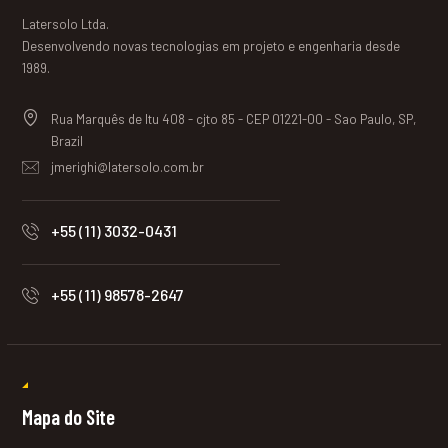
Latersolo Ltda.
Desenvolvendo novas tecnologias em projeto e engenharia desde
1989.
Rua Marquês de Itu 408 - cjto 85 - CEP 01221-00 - Sao Paulo, SP,
Brazil
jmerighi@latersolo.com.br
+55 (11) 3032-0431
+55 (11) 98578-2647
Mapa do Site