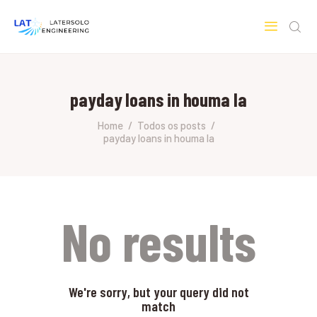
LATERSOLO
Serviços de Engenharia e Consultoria
payday loans in houma la
HOME
SOBRE A LATERSOLO
Home
Todos os posts
payday loans in houma la
ENGINEERING
MERCADOS & SERVIÇOS
CONTATO
PESQUISAS RESEARCH
No results
We're sorry, but your query did not
match