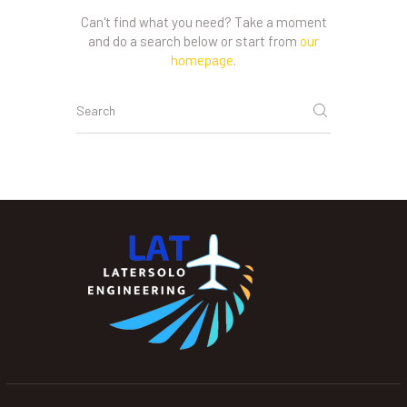
Can't find what you need? Take a moment
and do a search below or start from
our
homepage
.