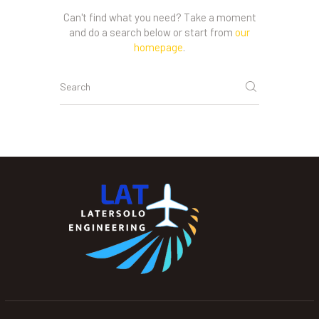
Can't find what you need? Take a moment
and do a search below or start from
our
homepage
.