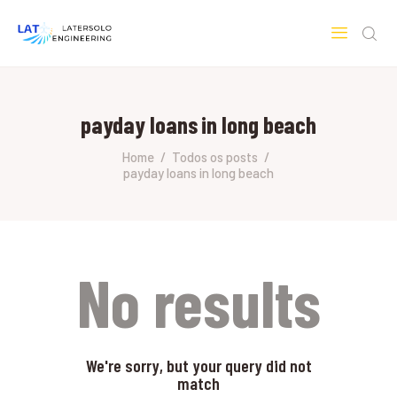
LATERSOLO
Serviços de Engenharia e Consultoria
payday loans in long beach
HOME
SOBRE A LATERSOLO
Home
Todos os posts
payday loans in long beach
ENGINEERING
MERCADOS & SERVIÇOS
CONTATO
PESQUISAS RESEARCH
No results
We're sorry, but your query did not
match