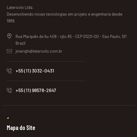
Latersolo Ltda.
Desenvolvendo novas tecnologias em projeto e engenharia desde
1989.
Rua Marquês de Itu 408 - cjto 85 - CEP 01221-00 - Sao Paulo, SP,
Brazil
jmerighi@latersolo.com.br
+55 (11) 3032-0431
+55 (11) 98578-2647
Mapa do Site