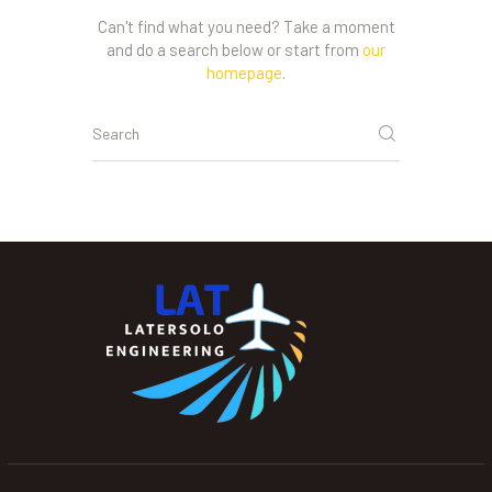
Can't find what you need? Take a moment
and do a search below or start from
our
homepage
.