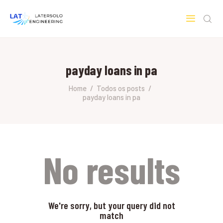
LATERSOLO
Serviços de Engenharia e Consultoria
payday loans in pa
HOME
SOBRE A LATERSOLO
Home
Todos os posts
payday loans in pa
ENGINEERING
MERCADOS & SERVIÇOS
CONTATO
PESQUISAS RESEARCH
No results
We're sorry, but your query did not
match