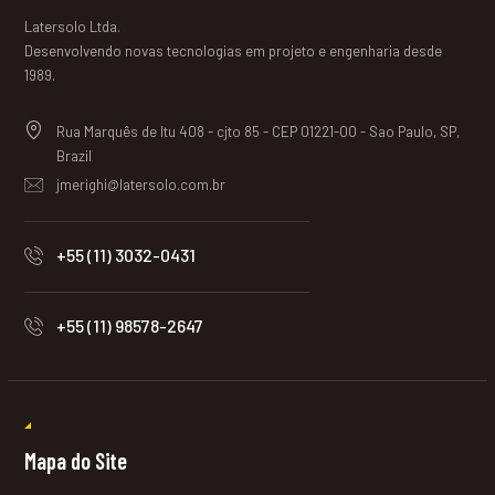
Latersolo Ltda.
Desenvolvendo novas tecnologias em projeto e engenharia desde
1989.
Rua Marquês de Itu 408 - cjto 85 - CEP 01221-00 - Sao Paulo, SP,
Brazil
jmerighi@latersolo.com.br
+55 (11) 3032-0431
+55 (11) 98578-2647
Mapa do Site