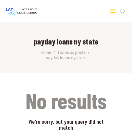
LATERSOLO
Serviços de Engenharia e Consultoria
payday loans ny state
HOME
SOBRE A LATERSOLO
Home
Todos os posts
payday loans ny state
ENGINEERING
MERCADOS & SERVIÇOS
CONTATO
PESQUISAS RESEARCH
No results
We're sorry, but your query did not
match