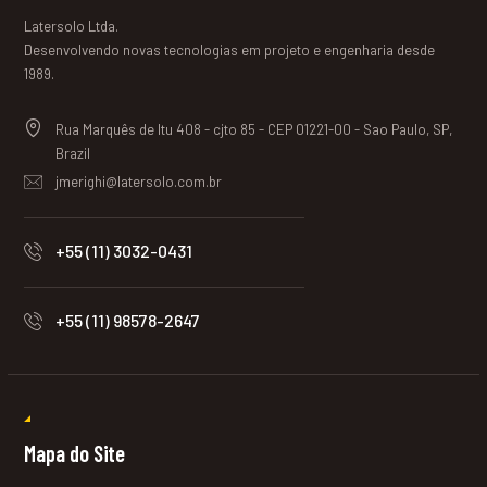
Latersolo Ltda.
Desenvolvendo novas tecnologias em projeto e engenharia desde
1989.
Rua Marquês de Itu 408 - cjto 85 - CEP 01221-00 - Sao Paulo, SP,
Brazil
jmerighi@latersolo.com.br
+55 (11) 3032-0431
+55 (11) 98578-2647
Mapa do Site