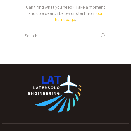
Can't find what you need? Take a moment
and do a search below or start from
our
homepage
.