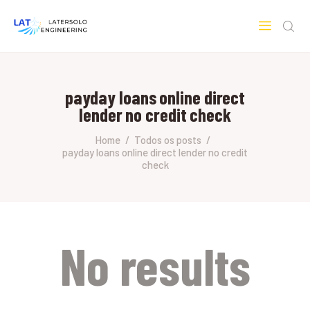
LATERSOLO
Serviços de Engenharia e Consultoria
payday loans online direct
HOME
lender no credit check
SOBRE A LATERSOLO
ENGINEERING
Home
Todos os posts
payday loans online direct lender no credit
MERCADOS & SERVIÇOS
check
CONTATO
PESQUISAS RESEARCH
No results