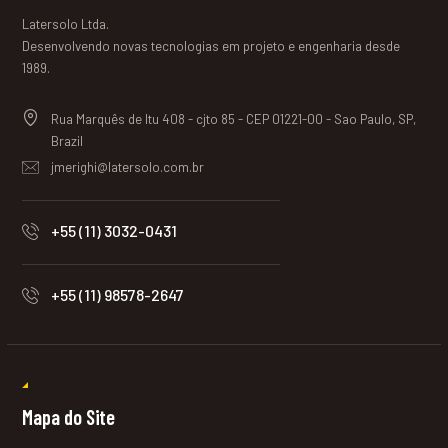
Latersolo Ltda.
Desenvolvendo novas tecnologias em projeto e engenharia desde
1989.
Rua Marquês de Itu 408 - cjto 85 - CEP 01221-00 - Sao Paulo, SP,
Brazil
jmerighi@latersolo.com.br
+55 (11) 3032-0431
+55 (11) 98578-2647
Mapa do Site