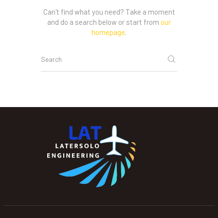
Can't find what you need? Take a moment
and do a search below or start from
our
homepage
.