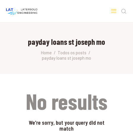
LATERSOLO
Serviços de Engenharia e Consultoria
payday loans st joseph mo
HOME
SOBRE A LATERSOLO
Home
Todos os posts
payday loans st joseph mo
ENGINEERING
MERCADOS & SERVIÇOS
CONTATO
PESQUISAS RESEARCH
No results
We're sorry, but your query did not
match