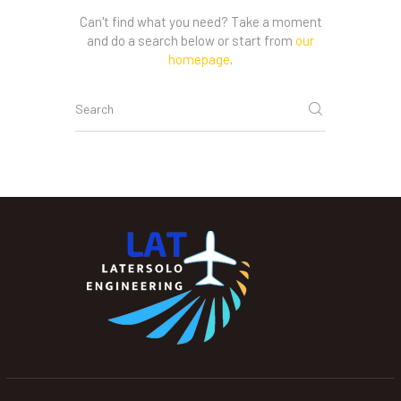
Can't find what you need? Take a moment
and do a search below or start from
our
homepage
.