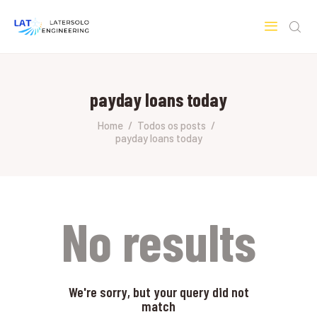
LATERSOLO
Serviços de Engenharia e Consultoria
payday loans today
HOME
SOBRE A LATERSOLO
Home
Todos os posts
payday loans today
ENGINEERING
MERCADOS & SERVIÇOS
CONTATO
PESQUISAS RESEARCH
No results
We're sorry, but your query did not
match