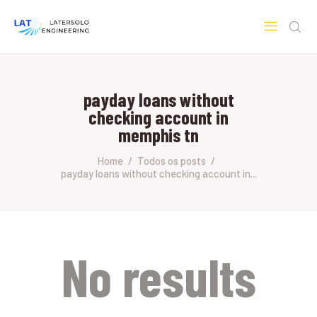
LATERSOLO
Serviços de Engenharia e Consultoria
payday loans without
HOME
checking account in
SOBRE A LATERSOLO
memphis tn
ENGINEERING
Home
Todos os posts
MERCADOS & SERVIÇOS
payday loans without checking account in...
CONTATO
PESQUISAS RESEARCH
No results