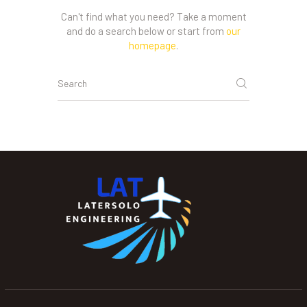
Can't find what you need? Take a moment
and do a search below or start from
our
homepage
.