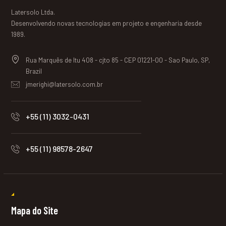
Latersolo Ltda.
Desenvolvendo novas tecnologias em projeto e engenharia desde
1989.
Rua Marquês de Itu 408 - cjto 85 - CEP 01221-00 - Sao Paulo, SP,
Brazil
jmerighi@latersolo.com.br
+55 (11) 3032-0431
+55 (11) 98578-2647
Mapa do Site