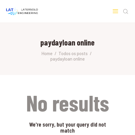
LATERSOLO
Serviços de Engenharia e Consultoria
paydayloan online
HOME
SOBRE A LATERSOLO
Home
Todos os posts
paydayloan online
ENGINEERING
MERCADOS & SERVIÇOS
CONTATO
PESQUISAS RESEARCH
No results
We're sorry, but your query did not
match