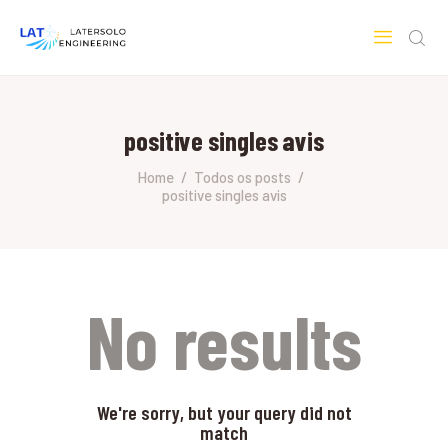
LATERSOLO
Serviços de Engenharia e Consultoria
positive singles avis
HOME
SOBRE A LATERSOLO
Home
Todos os posts
positive singles avis
ENGINEERING
MERCADOS & SERVIÇOS
CONTATO
PESQUISAS RESEARCH
No results
We're sorry, but your query did not
match