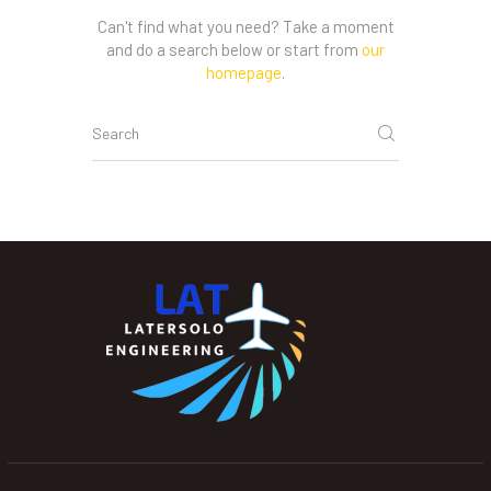
Can't find what you need? Take a moment
and do a search below or start from
our
homepage
.