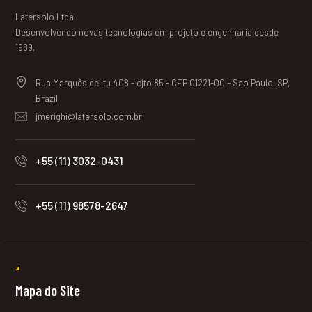
Latersolo Ltda.
Desenvolvendo novas tecnologias em projeto e engenharia desde
1989.
Rua Marquês de Itu 408 - cjto 85 - CEP 01221-00 - Sao Paulo, SP,
Brazil
jmerighi@latersolo.com.br
+55 (11) 3032-0431
+55 (11) 98578-2647
Mapa do Site