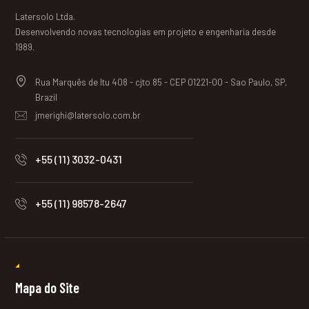
Latersolo Ltda.
Desenvolvendo novas tecnologias em projeto e engenharia desde
1989.
Rua Marquês de Itu 408 - cjto 85 - CEP 01221-00 - Sao Paulo, SP,
Brazil
jmerighi@latersolo.com.br
+55 (11) 3032-0431
+55 (11) 98578-2647
Mapa do Site