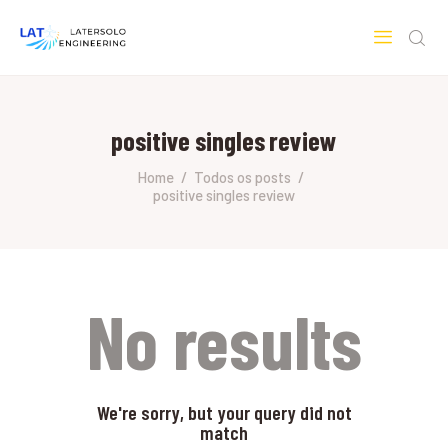
LATERSOLO
Serviços de Engenharia e Consultoria
positive singles review
HOME
SOBRE A LATERSOLO
Home
Todos os posts
positive singles review
ENGINEERING
MERCADOS & SERVIÇOS
CONTATO
PESQUISAS RESEARCH
No results
We're sorry, but your query did not
match