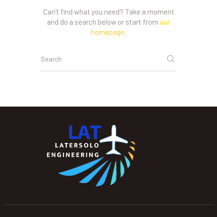
Can't find what you need? Take a moment
and do a search below or start from
our
homepage
.