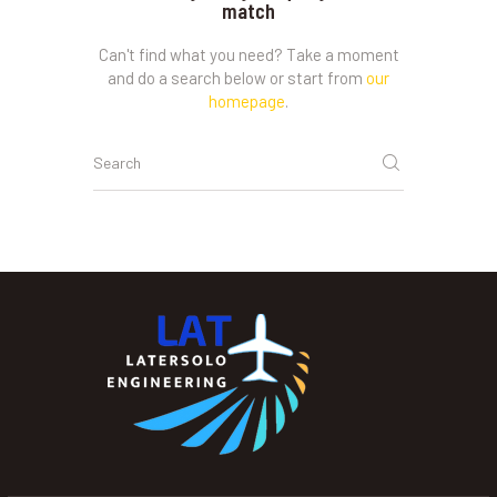
match
Can't find what you need? Take a moment
and do a search below or start from
our
homepage
.