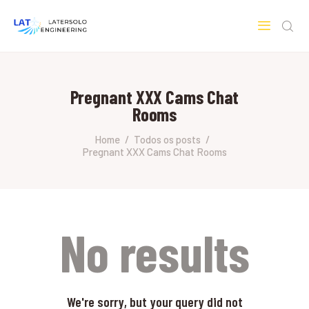
LATERSOLO
Serviços de Engenharia e Consultoria
Pregnant XXX Cams Chat
HOME
Rooms
SOBRE A LATERSOLO
ENGINEERING
Home
Todos os posts
Pregnant XXX Cams Chat Rooms
MERCADOS & SERVIÇOS
CONTATO
PESQUISAS RESEARCH
No results
We're sorry, but your query did not