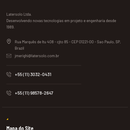
Latersolo Ltda.
Desenvolvendo novas tecnologias em projeto e engenharia desde
1989.
Rua Marquês de Itu 408 - cjto 85 - CEP 01221-00 - Sao Paulo, SP,
Brazil
jmerighi@latersolo.com.br
+55 (11) 3032-0431
+55 (11) 98578-2647
Mapa do Site