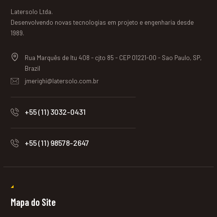
Latersolo Ltda.
Desenvolvendo novas tecnologias em projeto e engenharia desde
1989.
Rua Marquês de Itu 408 - cjto 85 - CEP 01221-00 - Sao Paulo, SP,
Brazil
jmerighi@latersolo.com.br
+55 (11) 3032-0431
+55 (11) 98578-2647
Mapa do Site