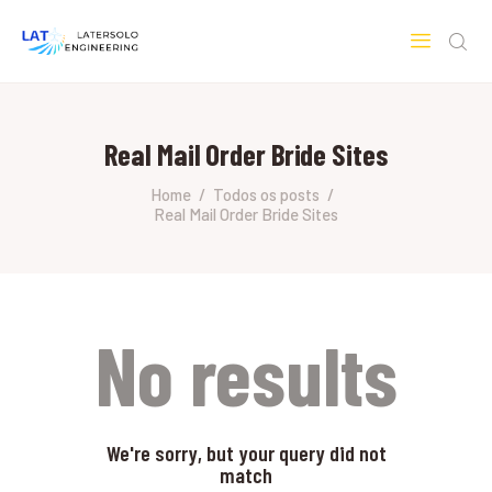
LATERSOLO
Serviços de Engenharia e Consultoria
Real Mail Order Bride Sites
HOME
SOBRE A LATERSOLO
Home
Todos os posts
Real Mail Order Bride Sites
ENGINEERING
MERCADOS & SERVIÇOS
CONTATO
PESQUISAS RESEARCH
No results
We're sorry, but your query did not
match