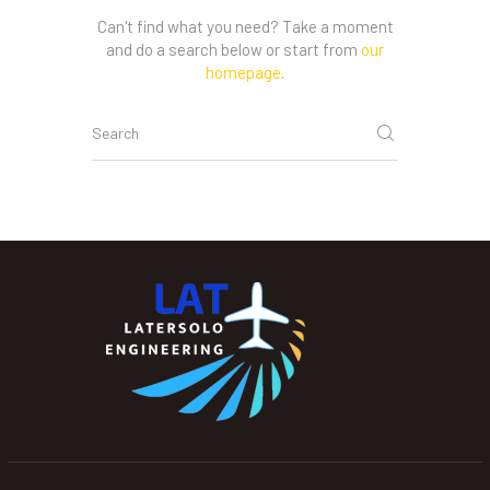
Can't find what you need? Take a moment
and do a search below or start from
our
homepage
.