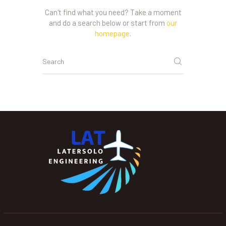
Can't find what you need? Take a moment
and do a search below or start from
our
homepage
.