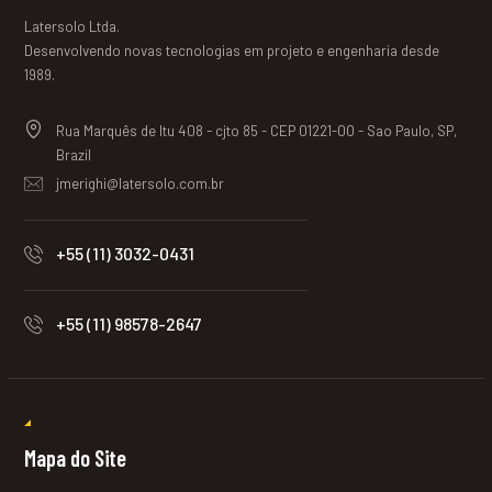
Latersolo Ltda.
Desenvolvendo novas tecnologias em projeto e engenharia desde
1989.
Rua Marquês de Itu 408 - cjto 85 - CEP 01221-00 - Sao Paulo, SP,
Brazil
jmerighi@latersolo.com.br
+55 (11) 3032-0431
+55 (11) 98578-2647
Mapa do Site