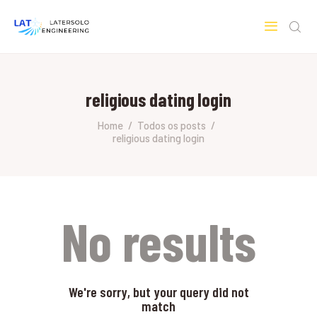
LATERSOLO
Serviços de Engenharia e Consultoria
religious dating login
HOME
SOBRE A LATERSOLO
Home
Todos os posts
religious dating login
ENGINEERING
MERCADOS & SERVIÇOS
CONTATO
PESQUISAS RESEARCH
No results
We're sorry, but your query did not
match