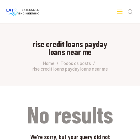
LATERSOLO
Serviços de Engenharia e Consultoria
rise credit loans payday
HOME
loans near me
SOBRE A LATERSOLO
ENGINEERING
Home
Todos os posts
rise credit loans payday loans near me
MERCADOS & SERVIÇOS
CONTATO
PESQUISAS RESEARCH
No results
We're sorry, but your query did not