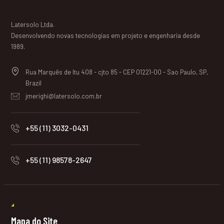
Latersolo Ltda.
Desenvolvendo novas tecnologias em projeto e engenharia desde
1989.
Rua Marquês de Itu 408 - cjto 85 - CEP 01221-00 - Sao Paulo, SP,
Brazil
jmerighi@latersolo.com.br
+55 (11) 3032-0431
+55 (11) 98578-2647
Mapa do Site