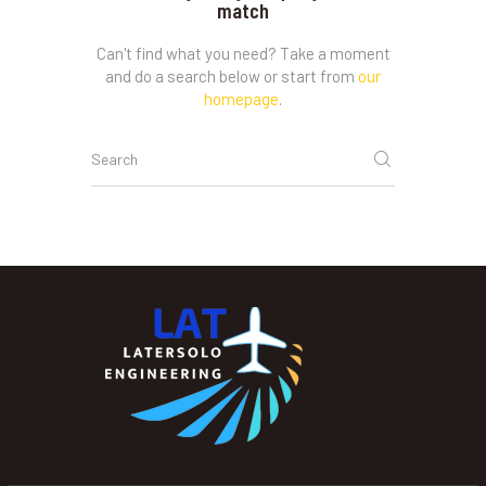
match
Can't find what you need? Take a moment
and do a search below or start from
our
homepage
.