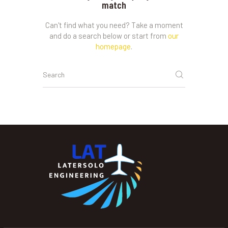
match
Can't find what you need? Take a moment
and do a search below or start from
our
homepage
.