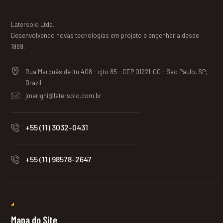
Latersolo Ltda.
Desenvolvendo novas tecnologias em projeto e engenharia desde
1989.
Rua Marquês de Itu 408 - cjto 85 - CEP 01221-00 - Sao Paulo, SP,
Brazil
jmerighi@latersolo.com.br
+55 (11) 3032-0431
+55 (11) 98578-2647
Mapa do Site