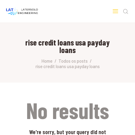
LATERSOLO
Serviços de Engenharia e Consultoria
rise credit loans usa payday
HOME
loans
SOBRE A LATERSOLO
ENGINEERING
Home
Todos os posts
rise credit loans usa payday loans
MERCADOS & SERVIÇOS
CONTATO
PESQUISAS RESEARCH
No results
We're sorry, but your query did not