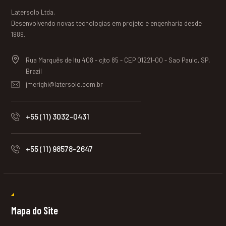
Latersolo Ltda.
Desenvolvendo novas tecnologias em projeto e engenharia desde
1989.
Rua Marquês de Itu 408 - cjto 85 - CEP 01221-00 - Sao Paulo, SP,
Brazil
jmerighi@latersolo.com.br
+55 (11) 3032-0431
+55 (11) 98578-2647
Mapa do Site