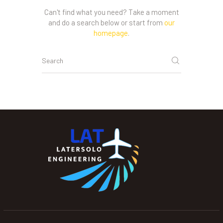
Can't find what you need? Take a moment
and do a search below or start from
our
homepage
.