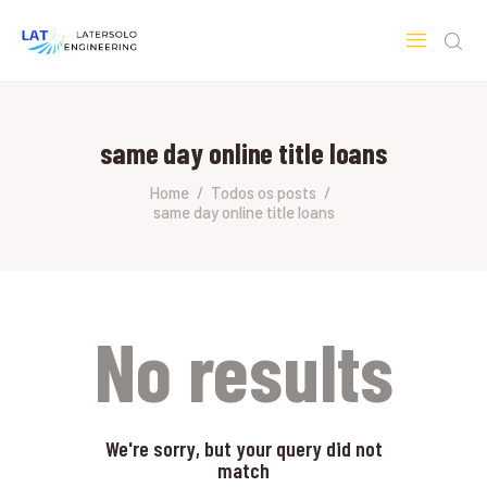
LATERSOLO
Serviços de Engenharia e Consultoria
same day online title loans
HOME
SOBRE A LATERSOLO
Home
Todos os posts
same day online title loans
ENGINEERING
MERCADOS & SERVIÇOS
CONTATO
PESQUISAS RESEARCH
No results
We're sorry, but your query did not
match