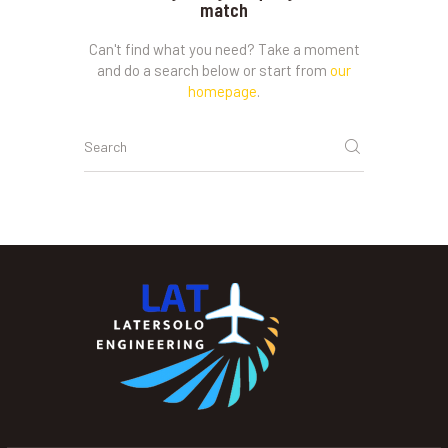
match
Can't find what you need? Take a moment
and do a search below or start from
our
homepage
.