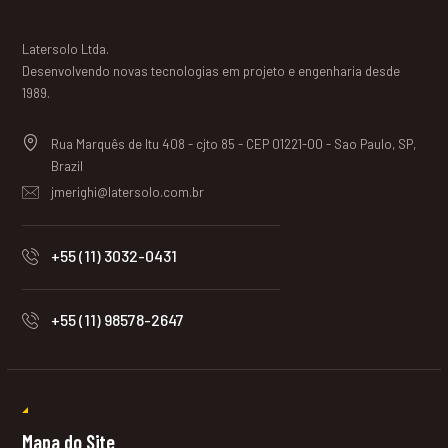
Latersolo Ltda.
Desenvolvendo novas tecnologias em projeto e engenharia desde
1989.
Rua Marquês de Itu 408 - cjto 85 - CEP 01221-00 - Sao Paulo, SP,
Brazil
jmerighi@latersolo.com.br
+55 (11) 3032-0431
+55 (11) 98578-2647
Mapa do Site