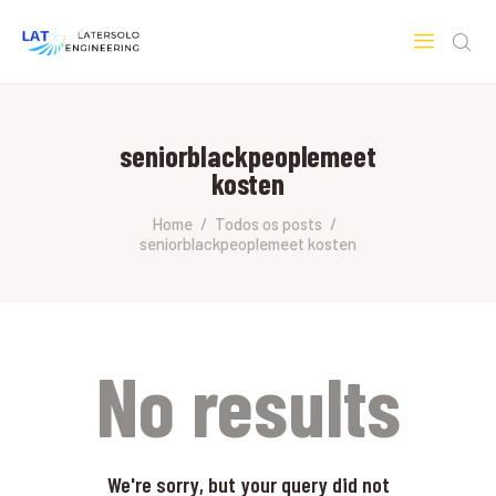
LATERSOLO
Serviços de Engenharia e Consultoria
seniorblackpeoplemeet
HOME
kosten
SOBRE A LATERSOLO
ENGINEERING
Home
Todos os posts
seniorblackpeoplemeet kosten
MERCADOS & SERVIÇOS
CONTATO
PESQUISAS RESEARCH
No results
We're sorry, but your query did not