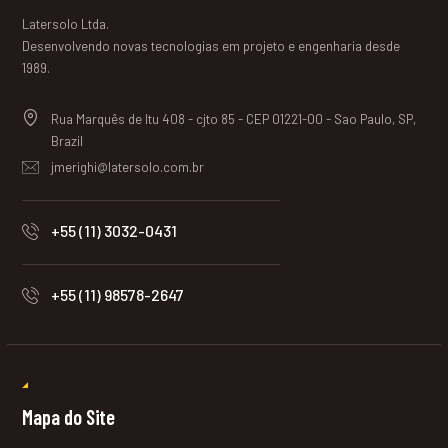
Latersolo Ltda.
Desenvolvendo novas tecnologias em projeto e engenharia desde
1989.
Rua Marquês de Itu 408 - cjto 85 - CEP 01221-00 - Sao Paulo, SP,
Brazil
jmerighi@latersolo.com.br
+55 (11) 3032-0431
+55 (11) 98578-2647
Mapa do Site