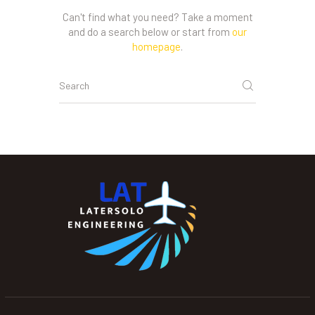
Can't find what you need? Take a moment
and do a search below or start from
our
homepage
.