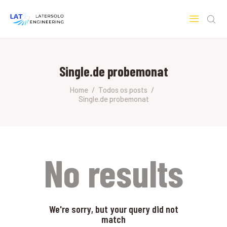
LATERSOLO
Serviços de Engenharia e Consultoria
Single.de probemonat
HOME
SOBRE A LATERSOLO
Home
Todos os posts
Single.de probemonat
ENGINEERING
MERCADOS & SERVIÇOS
CONTATO
PESQUISAS RESEARCH
No results
We're sorry, but your query did not
match