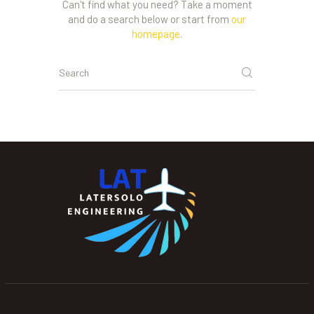
Can't find what you need? Take a moment
and do a search below or start from
our
homepage
.