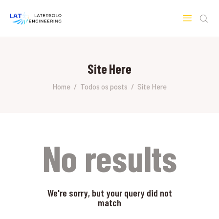
LATERSOLO
Serviços de Engenharia e Consultoria
Site Here
HOME
SOBRE A LATERSOLO
Home
Todos os posts
Site Here
ENGINEERING
MERCADOS & SERVIÇOS
CONTATO
PESQUISAS RESEARCH
No results
We're sorry, but your query did not
match