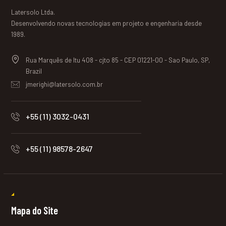
Latersolo Ltda.
Desenvolvendo novas tecnologias em projeto e engenharia desde
1989.
Rua Marquês de Itu 408 - cjto 85 - CEP 01221-00 - Sao Paulo, SP,
Brazil
jmerighi@latersolo.com.br
+55 (11) 3032-0431
+55 (11) 98578-2647
Mapa do Site