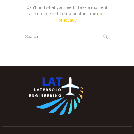
Can't find what you need? Take a moment
and do a search below or start from
our
homepage
.