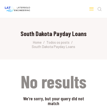
LATERSOLO
Serviços de Engenharia e Consultoria
South Dakota Payday Loans
HOME
SOBRE A LATERSOLO
Home
Todos os posts
South Dakota Payday Loans
ENGINEERING
MERCADOS & SERVIÇOS
CONTATO
PESQUISAS RESEARCH
No results
We're sorry, but your query did not
match