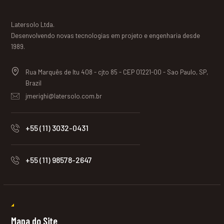
Latersolo Ltda.
Desenvolvendo novas tecnologias em projeto e engenharia desde
1989.
Rua Marquês de Itu 408 - cjto 85 - CEP 01221-00 - Sao Paulo, SP,
Brazil
jmerighi@latersolo.com.br
+55 (11) 3032-0431
+55 (11) 98578-2647
Mapa do Site