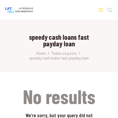
LATERSOLO
Serviços de Engenharia e Consultoria
speedy cash loans fast
HOME
payday loan
SOBRE A LATERSOLO
ENGINEERING
Home
Todos os posts
speedy cash loans fast payday loan
MERCADOS & SERVIÇOS
CONTATO
PESQUISAS RESEARCH
No results
We're sorry, but your query did not