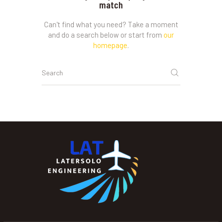
match
Can't find what you need? Take a moment
and do a search below or start from
our
homepage
.