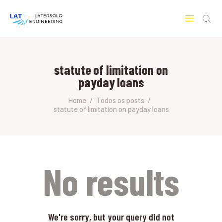
LATERSOLO
Serviços de Engenharia e Consultoria
statute of limitation on
HOME
payday loans
SOBRE A LATERSOLO
ENGINEERING
Home
Todos os posts
statute of limitation on payday loans
MERCADOS & SERVIÇOS
CONTATO
PESQUISAS RESEARCH
No results
We're sorry, but your query did not