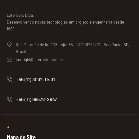
Latersolo Ltda.
Desenvolvendo novas tecnologias em projeto e engenharia desde
1989.
Rua Marquês de Itu 408 - cjto 85 - CEP 01221-00 - Sao Paulo, SP,
Brazil
jmerighi@latersolo.com.br
+55 (11) 3032-0431
+55 (11) 98578-2647
Mapa do Site