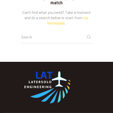
match
Can't find what you need? Take a moment
and do a search below or start from
our
homepage
.