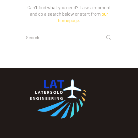
Can't find what you need? Take a moment
and do a search below or start from
our
homepage
.