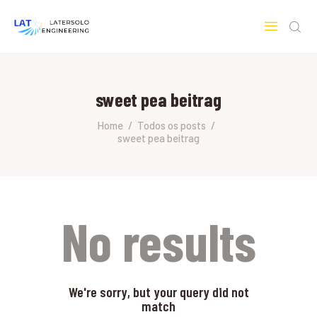
LATERSOLO
Serviços de Engenharia e Consultoria
sweet pea beitrag
HOME
SOBRE A LATERSOLO
Home
Todos os posts
sweet pea beitrag
ENGINEERING
MERCADOS & SERVIÇOS
CONTATO
PESQUISAS RESEARCH
No results
We're sorry, but your query did not
match