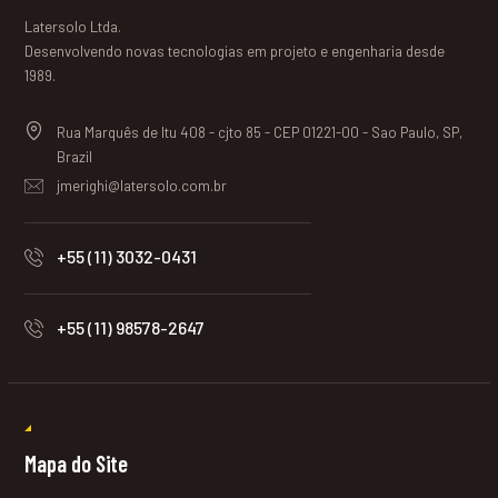
Latersolo Ltda.
Desenvolvendo novas tecnologias em projeto e engenharia desde
1989.
Rua Marquês de Itu 408 - cjto 85 - CEP 01221-00 - Sao Paulo, SP,
Brazil
jmerighi@latersolo.com.br
+55 (11) 3032-0431
+55 (11) 98578-2647
Mapa do Site