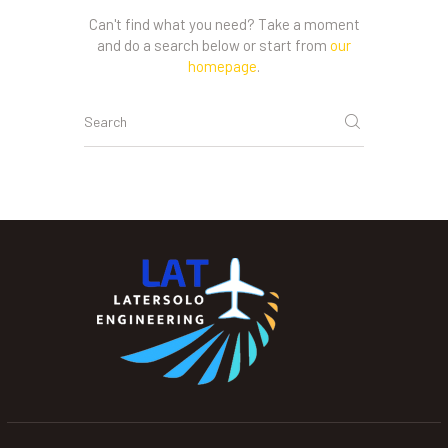
Can't find what you need? Take a moment
and do a search below or start from
our
homepage
.