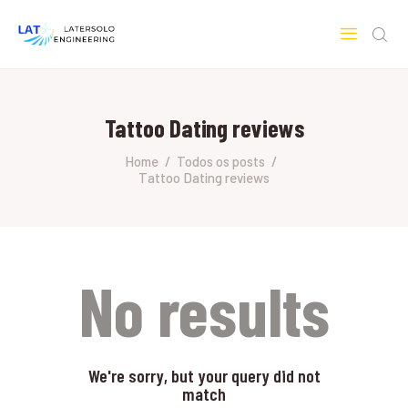
LATERSOLO
Serviços de Engenharia e Consultoria
Tattoo Dating reviews
HOME
SOBRE A LATERSOLO
Home
Todos os posts
Tattoo Dating reviews
ENGINEERING
MERCADOS & SERVIÇOS
CONTATO
PESQUISAS RESEARCH
No results
We're sorry, but your query did not
match