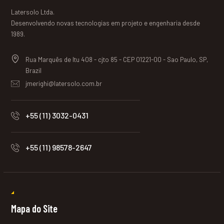
Latersolo Ltda.
Desenvolvendo novas tecnologias em projeto e engenharia desde
1989.
Rua Marquês de Itu 408 - cjto 85 - CEP 01221-00 - Sao Paulo, SP,
Brazil
jmerighi@latersolo.com.br
+55 (11) 3032-0431
+55 (11) 98578-2647
Mapa do Site