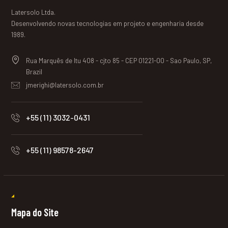
Latersolo Ltda.
Desenvolvendo novas tecnologias em projeto e engenharia desde
1989.
Rua Marquês de Itu 408 - cjto 85 - CEP 01221-00 - Sao Paulo, SP,
Brazil
jmerighi@latersolo.com.br
+55 (11) 3032-0431
+55 (11) 98578-2647
Mapa do Site