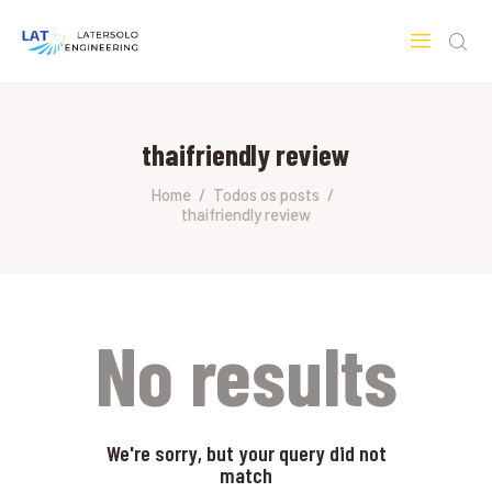
LATERSOLO
Serviços de Engenharia e Consultoria
thaifriendly review
HOME
SOBRE A LATERSOLO
Home
Todos os posts
thaifriendly review
ENGINEERING
MERCADOS & SERVIÇOS
CONTATO
PESQUISAS RESEARCH
No results
We're sorry, but your query did not
match