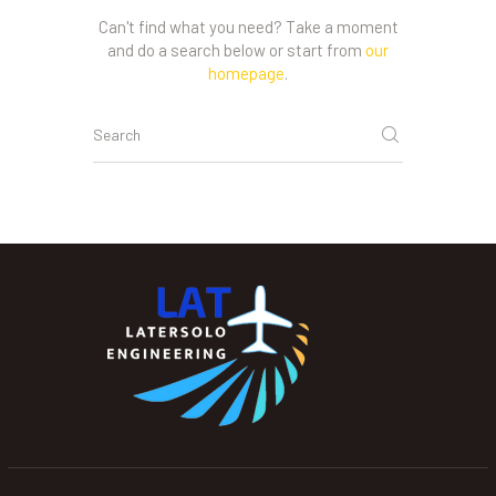
Can't find what you need? Take a moment
and do a search below or start from
our
homepage
.