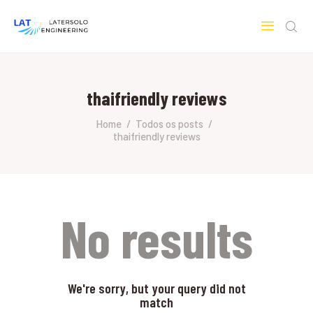
LATERSOLO
Serviços de Engenharia e Consultoria
thaifriendly reviews
HOME
SOBRE A LATERSOLO
Home
Todos os posts
thaifriendly reviews
ENGINEERING
MERCADOS & SERVIÇOS
CONTATO
PESQUISAS RESEARCH
No results
We're sorry, but your query did not
match