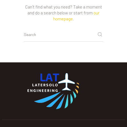
Can't find what you need? Take a moment
and do a search below or start from
our
homepage
.