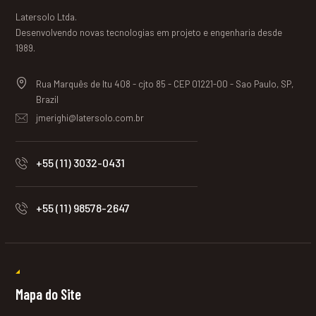
Latersolo Ltda.
Desenvolvendo novas tecnologias em projeto e engenharia desde
1989.
Rua Marquês de Itu 408 - cjto 85 - CEP 01221-00 - Sao Paulo, SP,
Brazil
jmerighi@latersolo.com.br
+55 (11) 3032-0431
+55 (11) 98578-2647
Mapa do Site