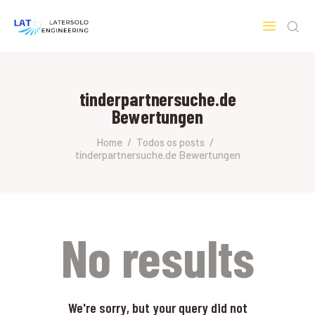
LATERSOLO
Serviços de Engenharia e Consultoria
tinderpartnersuche.de
HOME
Bewertungen
SOBRE A LATERSOLO
ENGINEERING
Home
Todos os posts
tinderpartnersuche.de Bewertungen
MERCADOS & SERVIÇOS
CONTATO
PESQUISAS RESEARCH
No results
We're sorry, but your query did not