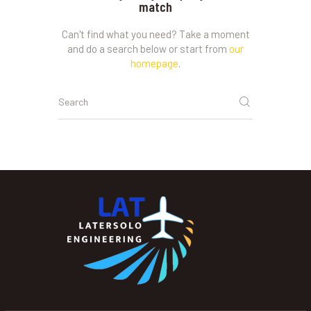
match
Can't find what you need? Take a moment
and do a search below or start from
our
homepage
.