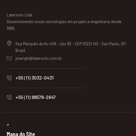
Latersolo Ltda.
Desenvolvendo novas tecnologias em projeto e engenharia desde
1989.
Rua Marquês de Itu 408 - cjto 85 - CEP 01221-00 - Sao Paulo, SP,
Brazil
jmerighi@latersolo.com.br
+55 (11) 3032-0431
+55 (11) 98578-2647
Mapa do Site