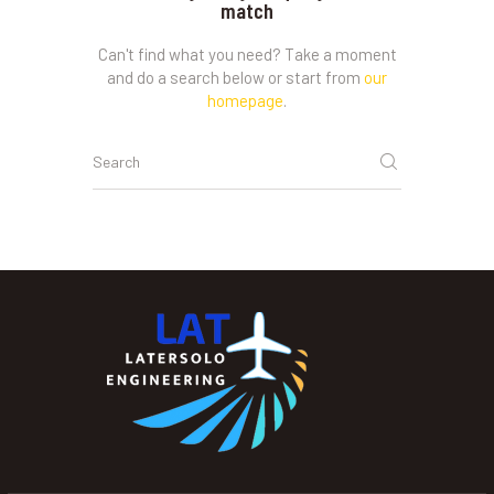
match
Can't find what you need? Take a moment
and do a search below or start from
our
homepage
.