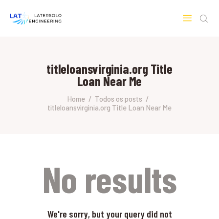
LATERSOLO
Serviços de Engenharia e Consultoria
titleloansvirginia.org Title
HOME
Loan Near Me
SOBRE A LATERSOLO
ENGINEERING
Home
Todos os posts
titleloansvirginia.org Title Loan Near Me
MERCADOS & SERVIÇOS
CONTATO
PESQUISAS RESEARCH
No results
We're sorry, but your query did not