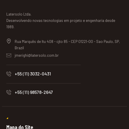
Latersolo Ltda.
Desenvolvendo novas tecnologias em projeto e engenharia desde
1989.
Rua Marquês de Itu 408 - cjto 85 - CEP 01221-00 - Sao Paulo, SP,
Brazil
jmerighi@latersolo.com.br
+55 (11) 3032-0431
+55 (11) 98578-2647
Mapa do Site