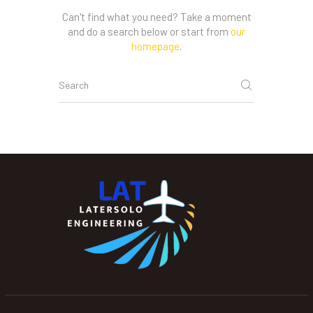
Can't find what you need? Take a moment
and do a search below or start from
our
homepage
.