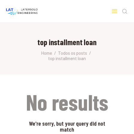
LATERSOLO
Serviços de Engenharia e Consultoria
top installment loan
HOME
SOBRE A LATERSOLO
Home
Todos os posts
top installment loan
ENGINEERING
MERCADOS & SERVIÇOS
CONTATO
PESQUISAS RESEARCH
No results
We're sorry, but your query did not
match