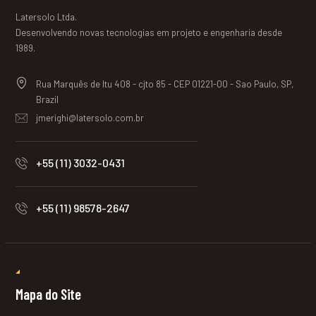
Latersolo Ltda.
Desenvolvendo novas tecnologias em projeto e engenharia desde
1989.
Rua Marquês de Itu 408 - cjto 85 - CEP 01221-00 - Sao Paulo, SP,
Brazil
jmerighi@latersolo.com.br
+55 (11) 3032-0431
+55 (11) 98578-2647
Mapa do Site