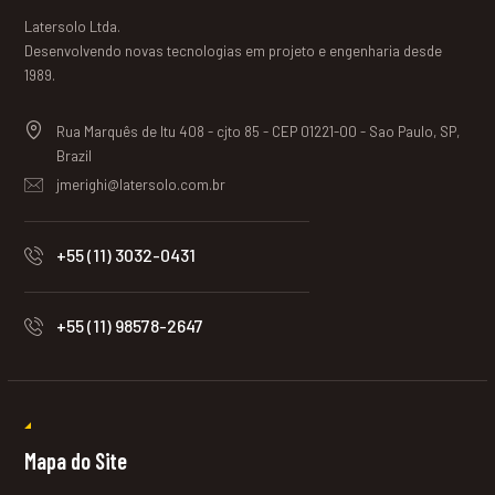
Latersolo Ltda.
Desenvolvendo novas tecnologias em projeto e engenharia desde
1989.
Rua Marquês de Itu 408 - cjto 85 - CEP 01221-00 - Sao Paulo, SP,
Brazil
jmerighi@latersolo.com.br
+55 (11) 3032-0431
+55 (11) 98578-2647
Mapa do Site