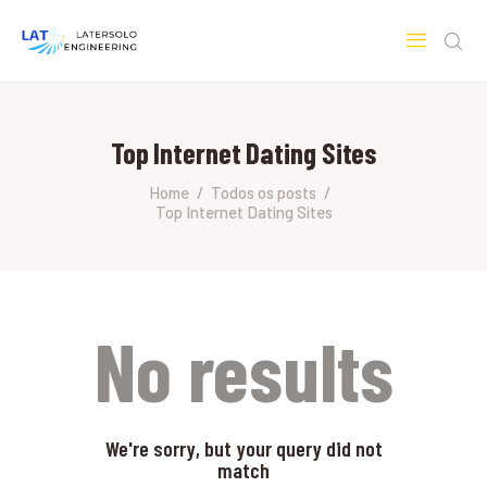
LATERSOLO
Serviços de Engenharia e Consultoria
Top Internet Dating Sites
HOME
SOBRE A LATERSOLO
Home
Todos os posts
Top Internet Dating Sites
ENGINEERING
MERCADOS & SERVIÇOS
CONTATO
PESQUISAS RESEARCH
No results
We're sorry, but your query did not
match