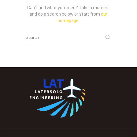
Can't find what you need? Take a moment
and do a search below or start from
our
homepage
.