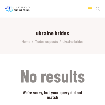
LATERSOLO
Serviços de Engenharia e Consultoria
ukraine brides
HOME
SOBRE A LATERSOLO
Home
Todos os posts
ukraine brides
ENGINEERING
MERCADOS & SERVIÇOS
CONTATO
PESQUISAS RESEARCH
No results
We're sorry, but your query did not
match