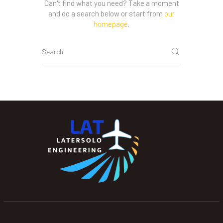
Can't find what you need? Take a moment
and do a search below or start from
our
homepage
.